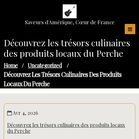
Skip
to
content
Saveurs d'Amérique, Cœur de France
Découvrez les trésors culinaires
des produits locaux du Perche
Home
/
Uncategorized
/
Découvrez Les Trésors Culinaires Des Produits
Locaux Du Perche
Avr 4, 2026
Découvrez les trésors culinaires des produits locaux
du Perche