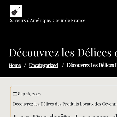
Skip
to
content
Saveurs d'Amérique, Cœur de France
Découvrez les Délices
Découvrez Les Délices 
Home
/
Uncategorized
/
Sep 16, 2025
Découvrez les Délices des Produits Locaux des Cévenn