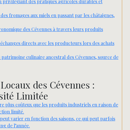
 privilégiant des pratiques agricoles durables et
 des fromages aux miels en passant par les châtaignes,
tronomique des Cévennes à travers leurs produits
échanges directs avec les producteurs lors des achats
le patrimoine culinaire ancestral des Cévennes, source de
 Locaux des Cévennes :
sité Limitée
e plus coûteux que les produits industriels en raison de
tion limité.
peut varier en fonction des saisons, ce qui peut parfois
ong de l’année.