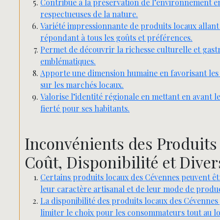
Contribue à la préservation de l’environnement en
respectueuses de la nature.
Variété impressionnante de produits locaux allant
répondant à tous les goûts et préférences.
Permet de découvrir la richesse culturelle et gas
emblématiques.
Apporte une dimension humaine en favorisant les 
sur les marchés locaux.
Valorise l’identité régionale en mettant en avant 
fierté pour ses habitants.
Inconvénients des Produits
Coût, Disponibilité et Diver
Certains produits locaux des Cévennes peuvent êtr
leur caractère artisanal et de leur mode de produc
La disponibilité des produits locaux des Cévennes 
limiter le choix pour les consommateurs tout au l