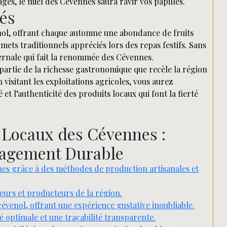
s, le miel des Cévennes saura ravir vos papilles.
és
ol, offrant chaque automne une abondance de fruits
 mets traditionnels appréciés lors des repas festifs. Sans
ernale qui fait la renommée des Cévennes.
artie de la richesse gastronomique que recèle la région
isitant les exploitations agricoles, vous aurez
 et l’authenticité des produits locaux qui font la fierté
 Locaux des Cévennes :
ngagement Durable
nes grâce à des méthodes de production artisanales et
teurs et producteurs de la région.
cévenol, offrant une expérience gustative inoubliable.
té optimale et une traçabilité transparente.