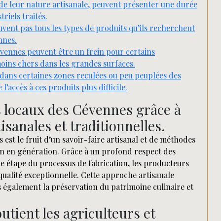
de leur nature artisanale, peuvent présenter une durée
riels traités.
vent pas tous les types de produits qu’ils recherchent
nnes.
évennes peuvent être un frein pour certains
ins chers dans les grandes surfaces.
ux dans certaines zones reculées ou peu peuplées des
’accès à ces produits plus difficile.
s locaux des Cévennes grâce à
sanales et traditionnelles.
est le fruit d’un savoir-faire artisanal et de méthodes
on en génération. Grâce à un profond respect des
ue étape du processus de fabrication, les producteurs
ualité exceptionnelle. Cette approche artisanale
s également la préservation du patrimoine culinaire et
utient les agriculteurs et