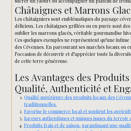
sucrer un yaourt ou accompagner un plateau de fromage
Châtaignes et Marrons Glac
Les châtaigniers sont emblématiques du paysage céven
délicieux. Les châtaignes grillées ou en purée sont des
oublier les marrons glacés, véritable gourmandise hiv
Ces quelques exemples ne représentent qu’une infime p
des Cévennes. En parcourant ses marchés locaux ou en v
l’occasion de découvrir et d’apprécier toute la diversité
de cette terre généreuse.
Les Avantages des Produits
Qualité, Authenticité et E
Qualité supérieure des produits locaux des Céven
traditionnelles.
Favorise le commerce local et soutient les agricul
Saveurs authentiques et uniques issues du terroir 
Produits frais et de saison, garantissant une quali