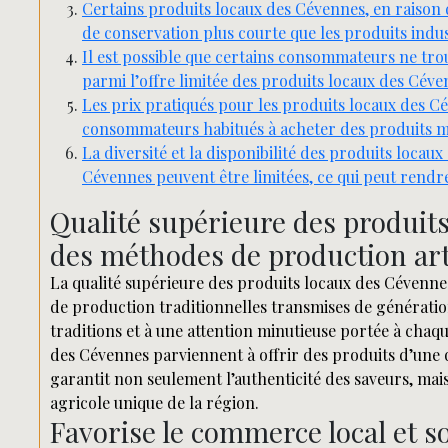
Certains produits locaux des Cévennes, en raison 
de conservation plus courte que les produits indust
Il est possible que certains consommateurs ne trou
parmi l’offre limitée des produits locaux des Céve
Les prix pratiqués pour les produits locaux des C
consommateurs habitués à acheter des produits mo
La diversité et la disponibilité des produits loca
Cévennes peuvent être limitées, ce qui peut rendre l
Qualité supérieure des produit
des méthodes de production arti
La qualité supérieure des produits locaux des Cévennes 
de production traditionnelles transmises de générati
traditions et à une attention minutieuse portée à chaq
des Cévennes parviennent à offrir des produits d’une q
garantit non seulement l’authenticité des saveurs, mai
agricole unique de la région.
Favorise le commerce local et so