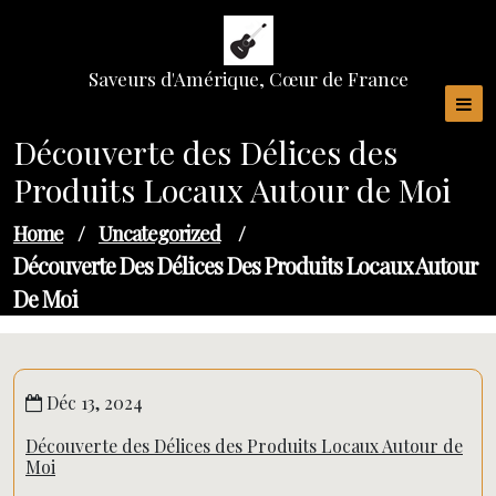
Skip
to
content
Saveurs d'Amérique, Cœur de France
Découverte des Délices des
Produits Locaux Autour de Moi
Home
/
Uncategorized
/
Découverte Des Délices Des Produits Locaux Autour
De Moi
Déc 13, 2024
Découverte des Délices des Produits Locaux Autour de
Moi