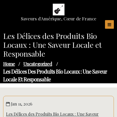
Skip
to
content
Saveurs d'Amérique, Cœur de France
Les Délices des Produits Bio
Locaux : Une Saveur Locale et
Responsable
Home
/
Uncategorized
/
Les Délices Des Produits Bio Locaux : Une Saveur
Locale Et Responsable
Jan 11, 2026
Les Délices des Produits Bio Locaux : Une Saveur