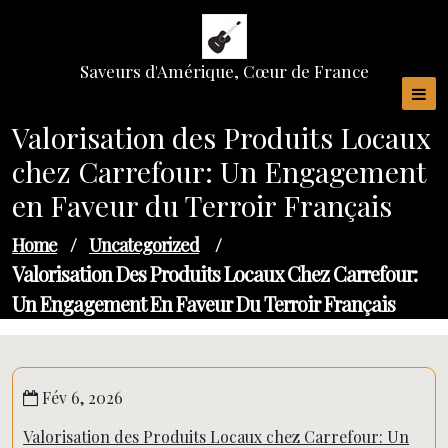
Skip
to
content
Saveurs d'Amérique, Cœur de France
Valorisation des Produits Locaux
chez Carrefour: Un Engagement
en Faveur du Terroir Français
Home
/
Uncategorized
/
Valorisation Des Produits Locaux Chez Carrefour:
Un Engagement En Faveur Du Terroir Français
Fév 6, 2026
Valorisation des Produits Locaux chez Carrefour: Un