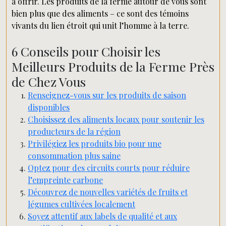
à offrir. Les produits de la ferme autour de vous sont
bien plus que des aliments – ce sont des témoins
vivants du lien étroit qui unit l’homme à la terre.
6 Conseils pour Choisir les
Meilleurs Produits de la Ferme Près
de Chez Vous
Renseignez-vous sur les produits de saison
disponibles
Choisissez des aliments locaux pour soutenir les
producteurs de la région
Privilégiez les produits bio pour une
consommation plus saine
Optez pour des circuits courts pour réduire
l’empreinte carbone
Découvrez de nouvelles variétés de fruits et
légumes cultivées localement
Soyez attentif aux labels de qualité et aux