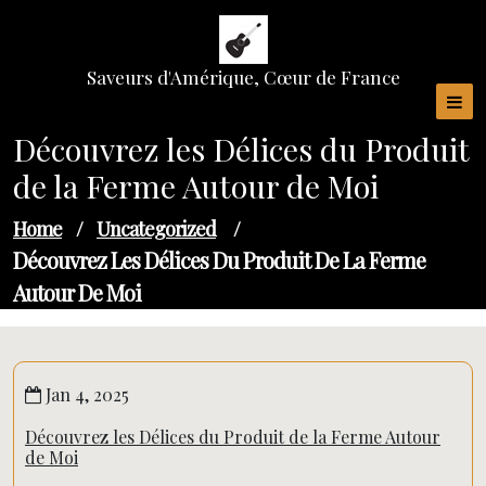
Skip
to
content
Saveurs d'Amérique, Cœur de France
Découvrez les Délices du Produit
de la Ferme Autour de Moi
Home
/
Uncategorized
/
Découvrez Les Délices Du Produit De La Ferme
Autour De Moi
Jan 4, 2025
Découvrez les Délices du Produit de la Ferme Autour
de Moi