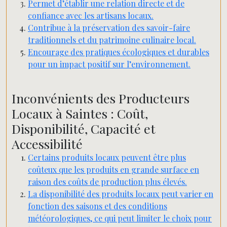
Permet d’établir une relation directe et de
confiance avec les artisans locaux.
Contribue à la préservation des savoir-faire
traditionnels et du patrimoine culinaire local.
Encourage des pratiques écologiques et durables
pour un impact positif sur l’environnement.
Inconvénients des Producteurs
Locaux à Saintes : Coût,
Disponibilité, Capacité et
Accessibilité
Certains produits locaux peuvent être plus
coûteux que les produits en grande surface en
raison des coûts de production plus élevés.
La disponibilité des produits locaux peut varier en
fonction des saisons et des conditions
météorologiques, ce qui peut limiter le choix pour