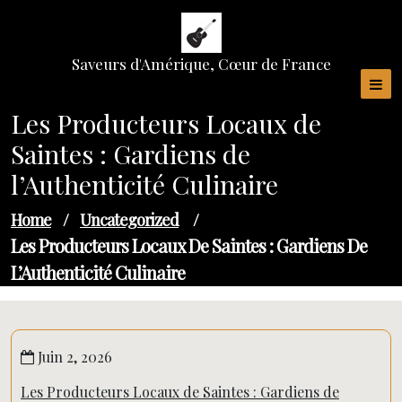
Skip
to
content
Saveurs d'Amérique, Cœur de France
Les Producteurs Locaux de
Saintes : Gardiens de
l’Authenticité Culinaire
Home
/
Uncategorized
/
Les Producteurs Locaux De Saintes : Gardiens De
L’Authenticité Culinaire
Juin 2, 2026
Les Producteurs Locaux de Saintes : Gardiens de