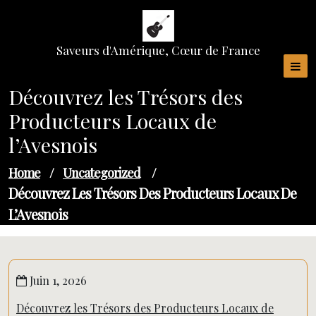
Skip
to
content
Saveurs d'Amérique, Cœur de France
Découvrez les Trésors des
Producteurs Locaux de
l’Avesnois
Home
/
Uncategorized
/
Découvrez Les Trésors Des Producteurs Locaux De
L’Avesnois
Juin 1, 2026
Découvrez les Trésors des Producteurs Locaux de