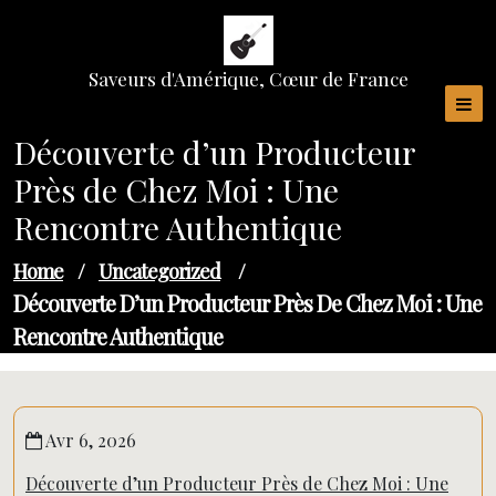
Skip
to
content
Saveurs d'Amérique, Cœur de France
Découverte d’un Producteur
Près de Chez Moi : Une
Rencontre Authentique
Home
/
Uncategorized
/
Découverte D’un Producteur Près De Chez Moi : Une
Rencontre Authentique
Avr 6, 2026
Découverte d’un Producteur Près de Chez Moi : Une