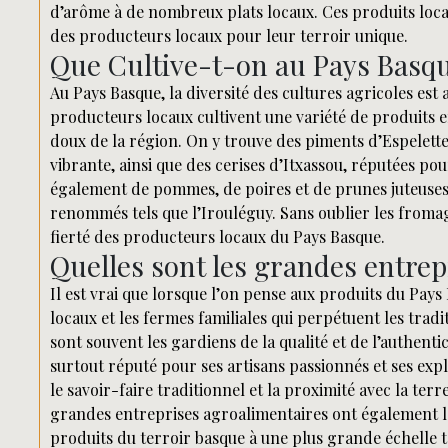
d’arôme à de nombreux plats locaux. Ces produits locau
des producteurs locaux pour leur terroir unique.
Que Cultive-t-on au Pays Basqu
Au Pays Basque, la diversité des cultures agricoles est 
producteurs locaux cultivent une variété de produits em
doux de la région. On y trouve des piments d’Espelette
vibrante, ainsi que des cerises d’Itxassou, réputées po
également de pommes, de poires et de prunes juteuses,
renommés tels que l’Irouléguy. Sans oublier les fromag
fierté des producteurs locaux du Pays Basque.
Quelles sont les grandes entrep
Il est vrai que lorsque l’on pense aux produits du Pay
locaux et les fermes familiales qui perpétuent les tradi
sont souvent les gardiens de la qualité et de l’authenti
surtout réputé pour ses artisans passionnés et ses expl
le savoir-faire traditionnel et la proximité avec la ter
grandes entreprises agroalimentaires ont également l
produits du terroir basque à une plus grande échelle tou