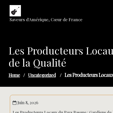
Skip
to
content
Saveurs d'Amérique, Cœur de France
Les Producteurs Locaux
de la Qualité
Les Producteurs Locaux
Home
/
Uncategorized
/
Juin 8, 2026
Les Producteurs Locaux du Pays Basque : Gardiens de la