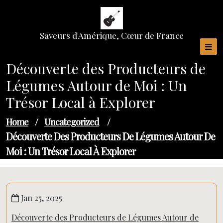
Skip
to
content
Saveurs d'Amérique, Cœur de France
Découverte des Producteurs de
Légumes Autour de Moi : Un
Trésor Local à Explorer
Home
/
Uncategorized
/
Découverte Des Producteurs De Légumes Autour De
Moi : Un Trésor Local À Explorer
Jan 25, 2025
Découverte des Producteurs de Légumes Autour de