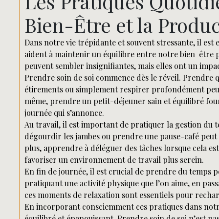
Les Pratiques Quotidi
Bien-Être et la Produc
Dans notre vie trépidante et souvent stressante, il est 
aident à maintenir un équilibre entre notre bien-être 
peuvent sembler insignifiantes, mais elles ont un impac
Prendre soin de soi commence dès le réveil. Prendre q
étirements ou simplement respirer profondément peut 
même, prendre un petit-déjeuner sain et équilibré four
journée qui s’annonce.
Au travail, il est important de pratiquer la gestion du 
dégourdir les jambes ou prendre une pause-café peut a
plus, apprendre à déléguer des tâches lorsque cela es
favoriser un environnement de travail plus serein.
En fin de journée, il est crucial de prendre du temps p
pratiquant une activité physique que l’on aime, en pas
ces moments de relaxation sont essentiels pour rechar
En incorporant consciemment ces pratiques dans notre
équilibré et épanouissant. Prendre soin de soi n’est p