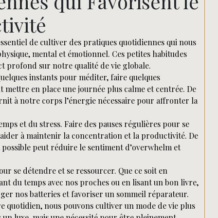
ennes qui Favorisent le
tivité
essentiel de cultiver des pratiques quotidiennes qui nous
physique, mental et émotionnel. Ces petites habitudes
t profond sur notre qualité de vie globale.
uelques instants pour méditer, faire quelques
mettre en place une journée plus calme et centrée. De
nit à notre corps l’énergie nécessaire pour affronter la
temps et du stress. Faire des pauses régulières pour se
ider à maintenir la concentration et la productivité. De
t possible peut réduire le sentiment d’overwhelm et
our se détendre et se ressourcer. Que ce soit en
sant du temps avec nos proches ou en lisant un bon livre,
ger nos batteries et favoriser un sommeil réparateur.
 quotidien, nous pouvons cultiver un mode de vie plus
as un luxe, mais une nécessité pour être pleinement