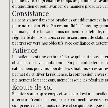
productivité. En prenant le temps de planifier à l’ava
du quotidien et pour avancer de manière proactive vers
Consistance
La consistance dans nos pratiques quotidiennes est la 
pour notre bien-être. En restant fidèle à nos engage
matinale, notre travail ou nos moments de détente, no
régularité de nos actions crée un sentiment de stabilit
progresser vers nos objectifs avec confiance et déterm
Patience
La patience est une vertu précieuse qui peut nous aider 
obstacles de la vie quotidienne. En prenant le temps 
calme, nous pouvons aborder les situations stressantes 
permet de cultiver la résilience, la compassion envers
pleinement le processus, même lorsque les résultats ta
Écoute de soi
Écouter son propre corps et son esprit est une pratique 
intérieur. Prendre le temps de se connecter avec ses é
comprendre ce qui nous motive et ce qui nous apaise. E