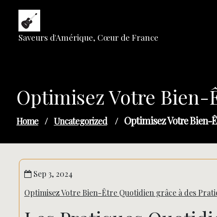
Skip
to
content
Saveurs d'Amérique, Cœur de France
Optimisez Votre Bien-Ê
Optimisez Votre Bien-Ê
Home
/
Uncategorized
/
Sep 3, 2024
Optimisez Votre Bien-Être Quotidien grâce à des Prati