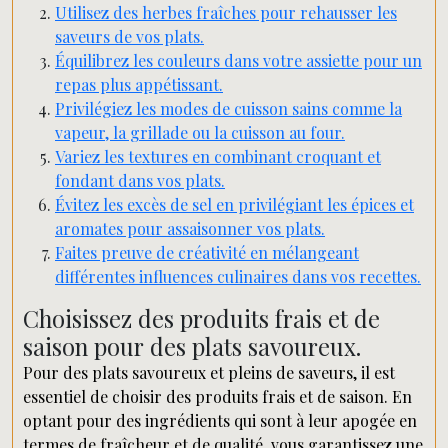
Utilisez des herbes fraîches pour rehausser les
saveurs de vos plats.
Équilibrez les couleurs dans votre assiette pour un
repas plus appétissant.
Privilégiez les modes de cuisson sains comme la
vapeur, la grillade ou la cuisson au four.
Variez les textures en combinant croquant et
fondant dans vos plats.
Évitez les excès de sel en privilégiant les épices et
aromates pour assaisonner vos plats.
Faites preuve de créativité en mélangeant
différentes influences culinaires dans vos recettes.
Choisissez des produits frais et de
saison pour des plats savoureux.
Pour des plats savoureux et pleins de saveurs, il est
essentiel de choisir des produits frais et de saison. En
optant pour des ingrédients qui sont à leur apogée en
termes de fraîcheur et de qualité, vous garantissez une