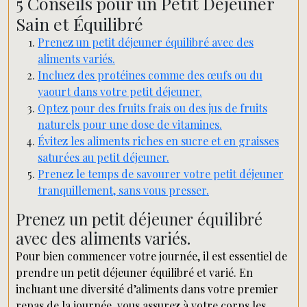
5 Conseils pour un Petit Déjeuner
Sain et Équilibré
Prenez un petit déjeuner équilibré avec des
aliments variés.
Incluez des protéines comme des œufs ou du
yaourt dans votre petit déjeuner.
Optez pour des fruits frais ou des jus de fruits
naturels pour une dose de vitamines.
Évitez les aliments riches en sucre et en graisses
saturées au petit déjeuner.
Prenez le temps de savourer votre petit déjeuner
tranquillement, sans vous presser.
Prenez un petit déjeuner équilibré
avec des aliments variés.
Pour bien commencer votre journée, il est essentiel de
prendre un petit déjeuner équilibré et varié. En
incluant une diversité d’aliments dans votre premier
repas de la journée, vous assurez à votre corps les