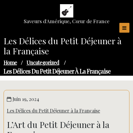
Skip
to
content
Saveurs d'Amérique, Cœur de France
Les Délices du Petit Déjeuner à
la Française
Home
/
Uncategorized
/
Les Délices Du Petit Déjeuner À La Française
Juin 19, 2024
Les Délices du Petit Déjeuner à la Française
L’Art du Petit Déjeuner à la