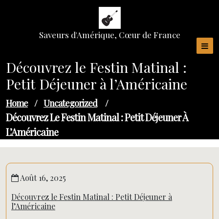
Skip
to
content
Saveurs d'Amérique, Cœur de France
Découvrez le Festin Matinal :
Petit Déjeuner à l’Américaine
Home
/
Uncategorized
/
Découvrez Le Festin Matinal : Petit Déjeuner À
L’Américaine
Août 16, 2025
Découvrez le Festin Matinal : Petit Déjeuner à
l’Américaine