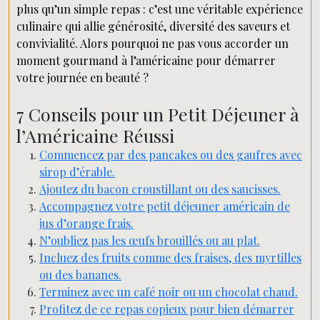
plus qu’un simple repas : c’est une véritable expérience
culinaire qui allie générosité, diversité des saveurs et
convivialité. Alors pourquoi ne pas vous accorder un
moment gourmand à l’américaine pour démarrer
votre journée en beauté ?
7 Conseils pour un Petit Déjeuner à
l’Américaine Réussi
Commencez par des pancakes ou des gaufres avec
sirop d’érable.
Ajoutez du bacon croustillant ou des saucisses.
Accompagnez votre petit déjeuner américain de
jus d’orange frais.
N’oubliez pas les œufs brouillés ou au plat.
Incluez des fruits comme des fraises, des myrtilles
ou des bananes.
Terminez avec un café noir ou un chocolat chaud.
Profitez de ce repas copieux pour bien démarrer