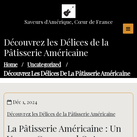
Skip
to
content
Saveurs d'Amérique, Cœur de France
Découvrez les Délices de la
Pâtisserie Américaine
Home
/
Uncategorized
/
Découvrez Les Délices De La Pâtisserie Américaine
Déc 1, 2024
Découvrez les Délices de la Pâtisserie Américaine
La Pâtisserie Américaine : Un