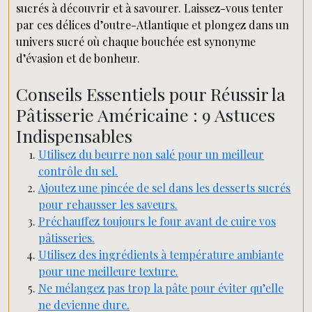
sucrés à découvrir et à savourer. Laissez-vous tenter
par ces délices d’outre-Atlantique et plongez dans un
univers sucré où chaque bouchée est synonyme
d’évasion et de bonheur.
Conseils Essentiels pour Réussir la
Pâtisserie Américaine : 9 Astuces
Indispensables
Utilisez du beurre non salé pour un meilleur
contrôle du sel.
Ajoutez une pincée de sel dans les desserts sucrés
pour rehausser les saveurs.
Préchauffez toujours le four avant de cuire vos
pâtisseries.
Utilisez des ingrédients à température ambiante
pour une meilleure texture.
Ne mélangez pas trop la pâte pour éviter qu’elle
ne devienne dure.