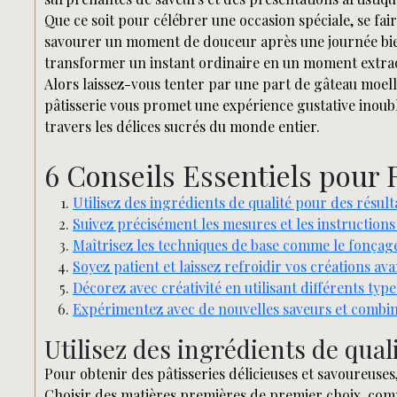
Que ce soit pour célébrer une occasion spéciale, se f
savourer un moment de douceur après une journée bien
transformer un instant ordinaire en un moment extra
Alors laissez-vous tenter par une part de gâteau moelle
pâtisserie vous promet une expérience gustative inoubli
travers les délices sucrés du monde entier.
6 Conseils Essentiels pour 
Utilisez des ingrédients de qualité pour des résult
Suivez précisément les mesures et les instructions 
Maîtrisez les techniques de base comme le fonçag
Soyez patient et laissez refroidir vos créations ava
Décorez avec créativité en utilisant différents types
Expérimentez avec de nouvelles saveurs et combi
Utilisez des ingrédients de qual
Pour obtenir des pâtisseries délicieuses et savoureuses, 
Choisir des matières premières de premier choix, comm