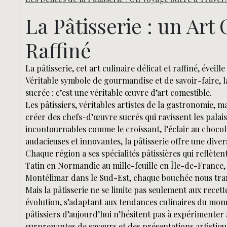
La Pâtisserie : un Art 
Raffiné
La pâtisserie, cet art culinaire délicat et raffiné, éveil
Véritable symbole de gourmandise et de savoir-faire, l
sucrée : c’est une véritable œuvre d’art comestible.
Les pâtissiers, véritables artistes de la gastronomie, m
créer des chefs-d’œuvre sucrés qui ravissent les palais
incontournables comme le croissant, l’éclair au choco
audacieuses et innovantes, la pâtisserie offre une divers
Chaque région a ses spécialités pâtissières qui reflètent 
Tatin en Normandie au mille-feuille en Île-de-France,
Montélimar dans le Sud-Est, chaque bouchée nous tran
Mais la pâtisserie ne se limite pas seulement aux recett
évolution, s’adaptant aux tendances culinaires du mom
pâtissiers d’aujourd’hui n’hésitent pas à expérimenter 
surprenantes de saveurs et des présentations artistiqu