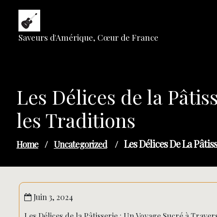
Skip
to
content
Saveurs d'Amérique, Cœur de France
Les Délices de la Pâtis
les Traditions
Les Délices De La Pâtis
Home
/
Uncategorized
/
Juin 3, 2024
Les Délices de la Pâtisserie : Un Voyage Sucré à Travers