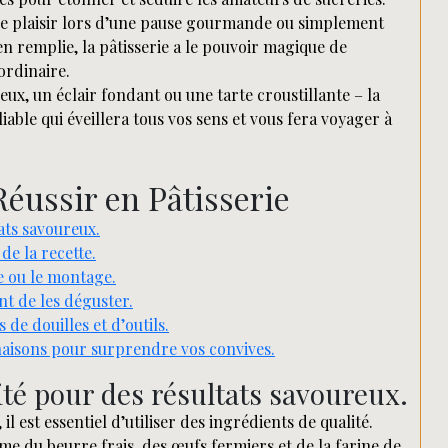
aire plaisir lors d’une pause gourmande ou simplement
 remplie, la pâtisserie a le pouvoir magique de
ordinaire.
ux, un éclair fondant ou une tarte croustillante – la
able qui éveillera tous vos sens et vous fera voyager à
Réussir en Pâtisserie
ats savoureux.
de la recette.
e ou le montage.
nt de les déguster.
 de douilles et d’outils.
naisons pour surprendre vos convives.
ité pour des résultats savoureux.
il est essentiel d’utiliser des ingrédients de qualité.
e du beurre frais, des œufs fermiers et de la farine de