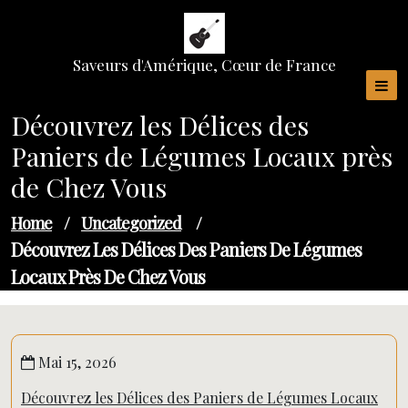
Skip
to
content
Saveurs d'Amérique, Cœur de France
Découvrez les Délices des
Paniers de Légumes Locaux près
de Chez Vous
Home
/
Uncategorized
/
Découvrez Les Délices Des Paniers De Légumes
Locaux Près De Chez Vous
Mai 15, 2026
Découvrez les Délices des Paniers de Légumes Locaux