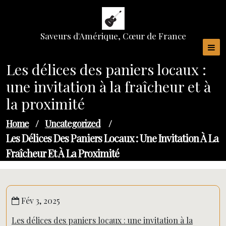
Skip
to
content
Saveurs d'Amérique, Cœur de France
Les délices des paniers locaux :
une invitation à la fraîcheur et à
la proximité
Home
/
Uncategorized
/
Les Délices Des Paniers Locaux : Une Invitation À La
Fraîcheur Et À La Proximité
Fév 3, 2025
Les délices des paniers locaux : une invitation à la