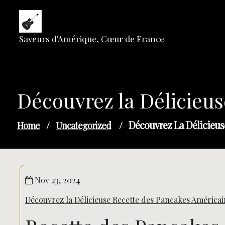
Skip
to
content
Saveurs d'Amérique, Cœur de France
Découvrez la Délicieu
Découvrez La Délicieus
Home
/
Uncategorized
/
Nov 23, 2024
Découvrez la Délicieuse Recette des Pancakes Américai