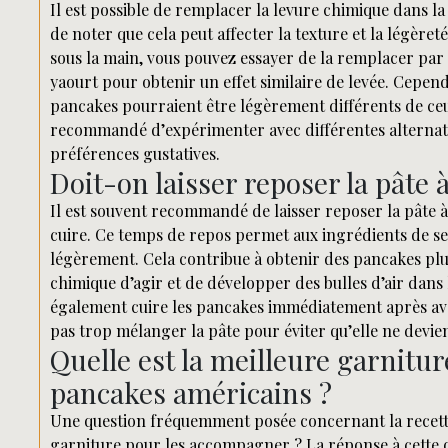
Il est possible de remplacer la levure chimique dans la
de noter que cela peut affecter la texture et la légère
sous la main, vous pouvez essayer de la remplacer par
yaourt pour obtenir un effet similaire de levée. Cependa
pancakes pourraient être légèrement différents de ceux
recommandé d’expérimenter avec différentes alternativ
préférences gustatives.
Doit-on laisser reposer la pâte 
Il est souvent recommandé de laisser reposer la pâte 
cuire. Ce temps de repos permet aux ingrédients de se
légèrement. Cela contribue à obtenir des pancakes plus
chimique d’agir et de développer des bulles d’air dans 
également cuire les pancakes immédiatement après avoi
pas trop mélanger la pâte pour éviter qu’elle ne devie
Quelle est la meilleure garnitu
pancakes américains ?
Une question fréquemment posée concernant la recette 
garniture pour les accompagner ? La réponse à cette qu