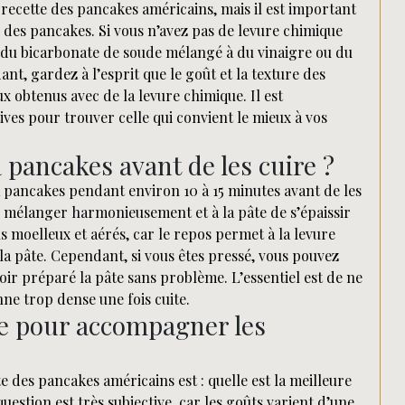
 recette des pancakes américains, mais il est important
té des pancakes. Si vous n’avez pas de levure chimique
 du bicarbonate de soude mélangé à du vinaigre ou du
nt, gardez à l’esprit que le goût et la texture des
 obtenus avec de la levure chimique. Il est
es pour trouver celle qui convient le mieux à vos
à pancakes avant de les cuire ?
à pancakes pendant environ 10 à 15 minutes avant de les
 mélanger harmonieusement et à la pâte de s’épaissir
 moelleux et aérés, car le repos permet à la levure
la pâte. Cependant, si vous êtes pressé, vous pouvez
r préparé la pâte sans problème. L’essentiel est de ne
nne trop dense une fois cuite.
re pour accompagner les
des pancakes américains est : quelle est la meilleure
estion est très subjective, car les goûts varient d’une