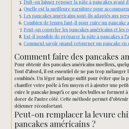
Doit-on laisser reposer la pâte à pancakes avant de
Quelle est la meilleure garniture pour accompagn
Les pancakes américains sont-ils adaptés aux pers
Combien de temps faut-il pour cuire un pancake a
Peut-on congeler les pancakes américains et les ré
Est-il possible de préparer la pâte à pancakes à l
Comment savoir quand retourner un pancake en c
Comment faire des pancakes am
Pour obtenir des pancakes américains moelleux, quelque
Tout d’abord, il est essentiel de ne pas trop mélanger l
combinés. Un léger mélange suffit pour éviter que la pâ
chauffer votre poêle à feu moyen et à ajouter une petit
cuire le pancake jusqu’à ce que des bulles se forment à
dorer de l’autre côté. Cette méthode permet d’obtenir 
déjeuner réconfortant.
Peut-on remplacer la levure chi
pancakes américains ?