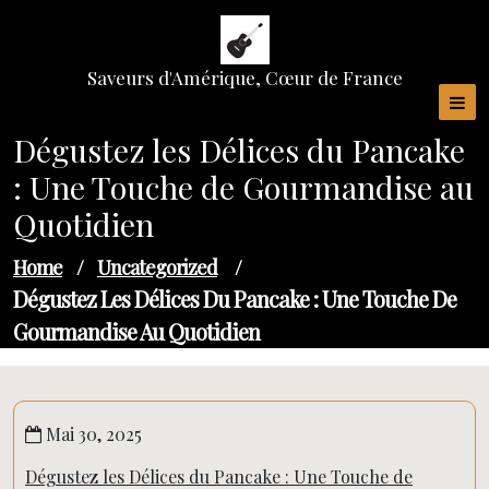
Skip
to
content
Saveurs d'Amérique, Cœur de France
Dégustez les Délices du Pancake
: Une Touche de Gourmandise au
Quotidien
Home
/
Uncategorized
/
Dégustez Les Délices Du Pancake : Une Touche De
Gourmandise Au Quotidien
Mai 30, 2025
Dégustez les Délices du Pancake : Une Touche de