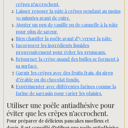
crêpes n’accrochent.
Laisser reposer la pâte à crêpes pendant au moins
30 minutes avant de cuire.
Ajouter un peu de vanille ou de cannelle à la pâte
pour plus de saveur.
Bien chauffer la poêle avant d’y verser la pâte.
Incorporer les ingrédients liquides
progressivement pour éviter les grumeaux.
Retourner la crêpe quand des bulles se forment à
sa surface.
Garnir les crêpes avec des fruits frais, du sirop
d’érable ou du chocolat fondu.
Expérimenter avec différentes farines comme la
farine de sarrasin pour varier les plaisirs.
Utiliser une poêle antiadhésive pour
éviter que les crêpes n’accrochent.
Pour préparer de délicieux pancakes moelleux et
dorés, il est conseillé d’utiliser une poêle antiadhésive.