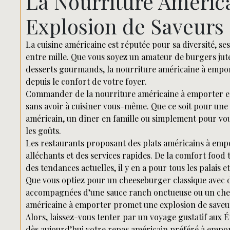
La Nourriture Améric
Explosion de Saveurs 
La cuisine américaine est réputée pour sa diversité, s
entre mille. Que vous soyez un amateur de burgers juteu
desserts gourmands, la nourriture américaine à empor
depuis le confort de votre foyer.
Commander de la nourriture américaine à emporter est 
sans avoir à cuisiner vous-même. Que ce soit pour une
américain, un dîner en famille ou simplement pour vous 
les goûts.
Les restaurants proposant des plats américains à empo
alléchants et des services rapides. De la comfort food 
des tendances actuelles, il y en a pour tous les palais et
Que vous optiez pour un cheeseburger classique avec des
accompagnées d’une sauce ranch onctueuse ou un chee
américaine à emporter promet une explosion de saveur
Alors, laissez-vous tenter par un voyage gustatif aux
dès aujourd’hui votre repas américain préféré à empor