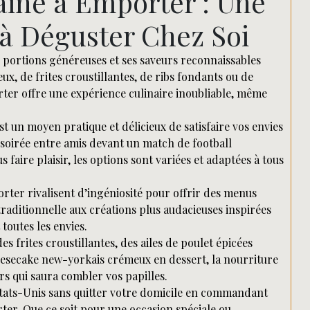
aine à Emporter : Une
à Déguster Chez Soi
es portions généreuses et ses saveurs reconnaissables
x, de frites croustillantes, de ribs fondants ou de
ter offre une expérience culinaire inoubliable, même
un moyen pratique et délicieux de satisfaire vos envies
 soirée entre amis devant un match de football
faire plaisir, les options sont variées et adaptées à tous
rter rivalisent d’ingéniosité pour offrir des menus
traditionnelle aux créations plus audacieuses inspirées
 toutes les envies.
 frites croustillantes, des ailes de poulet épicées
secake new-yorkais crémeux en dessert, la nourriture
s qui saura combler vos papilles.
 États-Unis sans quitter votre domicile en commandant
ter. Que ce soit pour une occasion spéciale ou