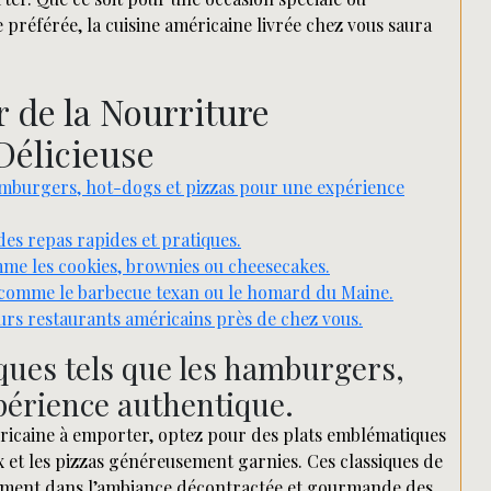
préférée, la cuisine américaine livrée chez vous saura
 de la Nourriture
Délicieuse
hamburgers, hot-dogs et pizzas pour une expérience
des repas rapides et pratiques.
omme les cookies, brownies ou cheesecakes.
 comme le barbecue texan ou le homard du Maine.
eurs restaurants américains près de chez vous.
ques tels que les hamburgers,
périence authentique.
ricaine à emporter, optez pour des plats emblématiques
 et les pizzas généreusement garnies. Ces classiques de
tement dans l’ambiance décontractée et gourmande des