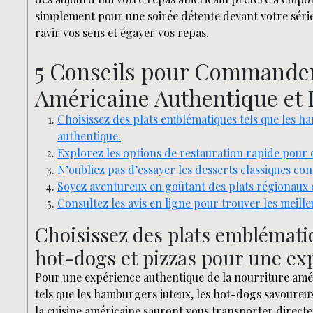
simplement pour une soirée détente devant votre série 
ravir vos sens et égayer vos repas.
5 Conseils pour Commander
Américaine Authentique et 
Choisissez des plats emblématiques tels que les 
authentique.
Explorez les options de restauration rapide pour 
N’oubliez pas d’essayer les desserts classiques c
Soyez aventureux en goûtant des plats régionaux
Consultez les avis en ligne pour trouver les meill
Choisissez des plats emblémati
hot-dogs et pizzas pour une ex
Pour une expérience authentique de la nourriture amé
tels que les hamburgers juteux, les hot-dogs savoureux
la cuisine américaine sauront vous transporter direc