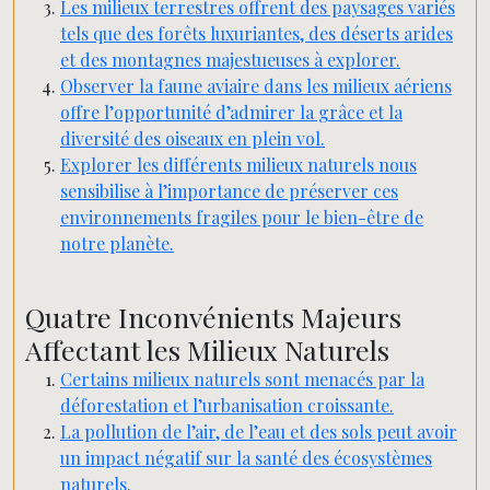
Les milieux terrestres offrent des paysages variés
tels que des forêts luxuriantes, des déserts arides
et des montagnes majestueuses à explorer.
Observer la faune aviaire dans les milieux aériens
offre l’opportunité d’admirer la grâce et la
diversité des oiseaux en plein vol.
Explorer les différents milieux naturels nous
sensibilise à l’importance de préserver ces
environnements fragiles pour le bien-être de
notre planète.
Quatre Inconvénients Majeurs
Affectant les Milieux Naturels
Certains milieux naturels sont menacés par la
déforestation et l’urbanisation croissante.
La pollution de l’air, de l’eau et des sols peut avoir
un impact négatif sur la santé des écosystèmes
naturels.