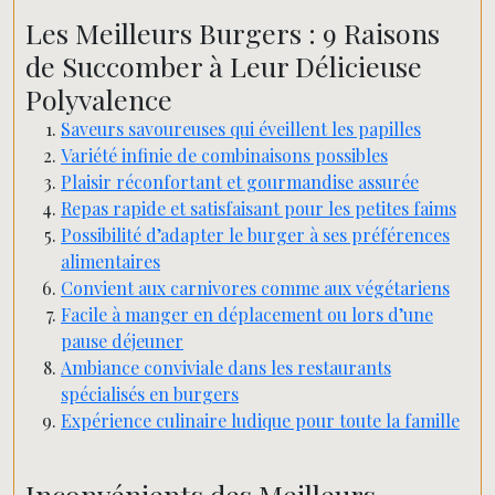
Les Meilleurs Burgers : 9 Raisons
de Succomber à Leur Délicieuse
Polyvalence
Saveurs savoureuses qui éveillent les papilles
Variété infinie de combinaisons possibles
Plaisir réconfortant et gourmandise assurée
Repas rapide et satisfaisant pour les petites faims
Possibilité d’adapter le burger à ses préférences
alimentaires
Convient aux carnivores comme aux végétariens
Facile à manger en déplacement ou lors d’une
pause déjeuner
Ambiance conviviale dans les restaurants
spécialisés en burgers
Expérience culinaire ludique pour toute la famille
Inconvénients des Meilleurs