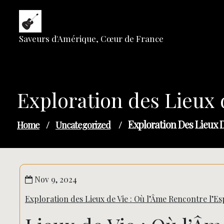
Skip
to
content
Saveurs d'Amérique, Cœur de France
Exploration des Lieux 
Exploration Des Lieux 
Home
/
Uncategorized
/
Nov 9, 2024
Exploration des Lieux de Vie : Où l’Âme Rencontre l’E