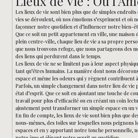
Lieux de Vie : Où l’Â
Les lieux de vie sont bien plus que de simples endroits 
vies se déroulent, où nos émotions s’expriment et où no
façonner notre quotidien et d’influencer notre bien-êt
Que ce soit un petit appartement en ville, une maiso
plein centre-ville, chaque lieu de vie a sa propre per
que nous trouvons refuge, que nous partageons des m
des liens qui perdurent dans le temps.
Les lieux de vie ne se limitent pas à leur aspect physiq
tant qu’êtres humains. La manière dont nous décorons
espace et même les odeurs qui y règnent contribuent 
Parfois, un simple changement dans notre lieu de vie
état d’esprit. Que ce soit en ajoutant une touche de c
travail pour plus d’efficacité ou en créant un coin lec
ajustement peut transformer un simple espace en un vé
En fin de compte, les lieux de vie sont bien plus que de
nous-mêmes, des toiles sur lesquelles nous peignons le
espaces et en y apportant notre touche personnelle, 
notre âme et élèvent notre esprit au quotidien.