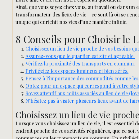
Ainsi, que vous soyez chez vous, au travail ou dans un e
transformateur des lieux de vie – ce sont là où se ren
unique qui enrichit nos vies d’une manière infinie.
8 Conseils pour Choisir le L
Choisissez un lieu de vie proche de vos besoins quo
Assurez-vous que le quartier est sûr et agréable.
Vérifiez la proximité des transports en commun.
Privilégiez les espaces lumineux et bien aérés.
Pensez à l’importance des commodités comme les
Optez pour un espace qui correspond à votre style 
Soyez attentif aux coûts associés au lieu de vie (loye
N’hésitez pas à visiter plusieurs lieux avant de fair
Choisissez un lieu de vie proch
Lorsque vous choisissez un lieu de vie, il est essentie
endroit proche de vos activités régulières, que ce soit vo
commerces ou les transports en commun. En privilégian