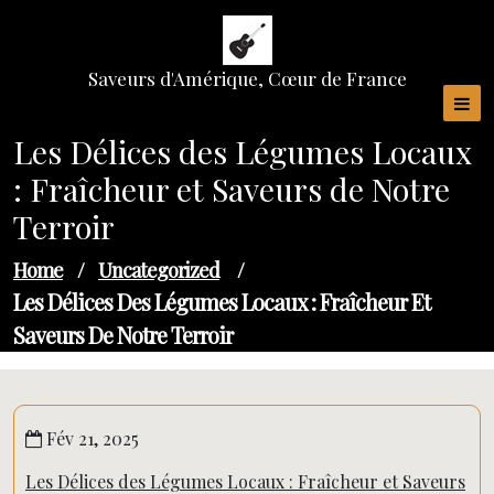
Skip
to
content
Saveurs d'Amérique, Cœur de France
Les Délices des Légumes Locaux
: Fraîcheur et Saveurs de Notre
Terroir
Home
/
Uncategorized
/
Les Délices Des Légumes Locaux : Fraîcheur Et
Saveurs De Notre Terroir
Fév 21, 2025
Les Délices des Légumes Locaux : Fraîcheur et Saveurs