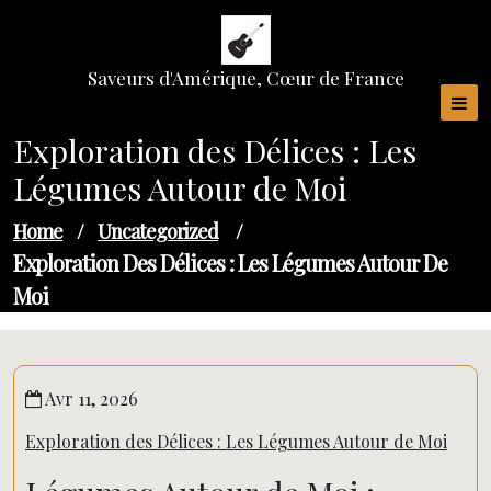
Skip
to
content
Saveurs d'Amérique, Cœur de France
Exploration des Délices : Les
Légumes Autour de Moi
Home
/
Uncategorized
/
Exploration Des Délices : Les Légumes Autour De
Moi
Avr 11, 2026
Exploration des Délices : Les Légumes Autour de Moi