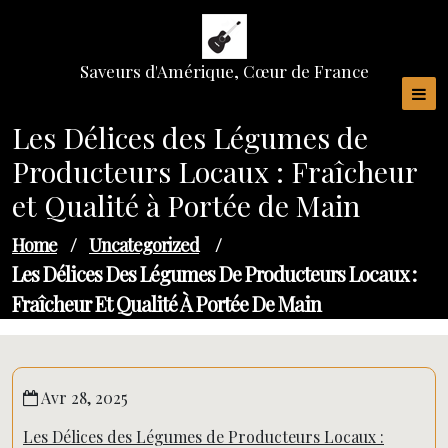
Skip
to
content
Saveurs d'Amérique, Cœur de France
Les Délices des Légumes de
Producteurs Locaux : Fraîcheur
et Qualité à Portée de Main
Home
/
Uncategorized
/
Les Délices Des Légumes De Producteurs Locaux :
Fraîcheur Et Qualité À Portée De Main
Avr 28, 2025
Les Délices des Légumes de Producteurs Locaux :