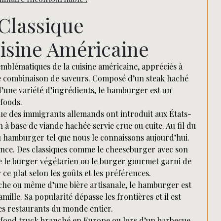
Rechercher
Classique
isine Américaine
mblématiques de la cuisine américaine, appréciés à
use combinaison de saveurs. Composé d’un steak haché
 d’une variété d’ingrédients, le hamburger est un
foods.
ue des immigrants allemands ont introduit aux États-
à base de viande hachée servie crue ou cuite. Au fil du
u hamburger tel que nous le connaissons aujourd’hui.
lence. Des classiques comme le cheeseburger avec son
 le burger végétarien ou le burger gourmet garni de
r ce plat selon les goûts et les préférences.
îche ou même d’une bière artisanale, le hamburger est
mille. Sa popularité dépasse les frontières et il est
s restaurants du monde entier.
n food truck branché en Europe ou lors d’un barbecue