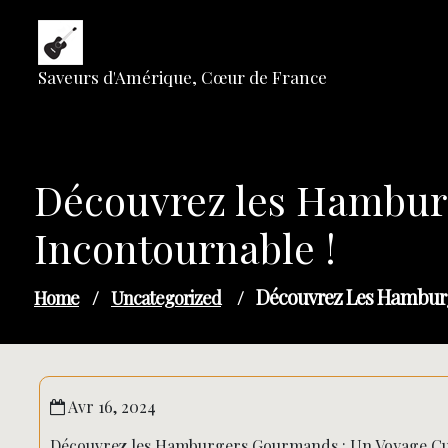
Skip
to
content
Saveurs d'Amérique, Cœur de France
Découvrez les Hambur
Incontournable !
Découvrez Les Hamburg
Home
/
Uncategorized
/
Avr 16, 2024
Découvrez les Hamburgers Gourmands : Un Voyage Cul