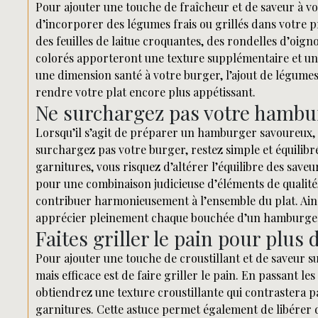
Pour ajouter une touche de fraîcheur et de saveur à vot
d’incorporer des légumes frais ou grillés dans votre p
des feuilles de laitue croquantes, des rondelles d’oig
colorés apporteront une texture supplémentaire et un
une dimension santé à votre burger, l’ajout de légumes f
rendre votre plat encore plus appétissant.
Ne surchargez pas votre hamburg
Lorsqu’il s’agit de préparer un hamburger savoureux, il
surchargez pas votre burger, restez simple et équilibré
garnitures, vous risquez d’altérer l’équilibre des save
pour une combinaison judicieuse d’éléments de qualité,
contribuer harmonieusement à l’ensemble du plat. Ainsi
apprécier pleinement chaque bouchée d’un hamburger 
Faites griller le pain pour plus 
Pour ajouter une touche de croustillant et de saveur 
mais efficace est de faire griller le pain. En passant les
obtiendrez une texture croustillante qui contrastera p
garnitures. Cette astuce permet également de libérer 