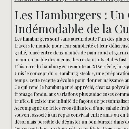
Les Hamburgers : Un 
Indémodable de la Cu
Les hamburgers sont sans aucun doute l’un des plats e
travers le monde pour leur simplicité et leur délicie
grillé, placé entre deux moitiés de pain rond et garni
incontournable des menus des restaurants et des fast-
L’histoire du hamburger remonte au XIXe siècle, lorsq
Unis le concept du « Hamburg steak », une préparation 
temps, cette recette a évolué pour donner naissance a
Ce qui rend le hamburger si apprécié, c’est sa polyva
fromage fondu, aux variations plus audacieuses comme
truffes, il existe une infinité de façons de personnalise
Accompagné de frites croustillantes, d’une salade fra
souvent associé à un repas convivial entre amis ou en fa
désormais possible de déguster un bon burger dans de
Que ce soit dans un diner rétro aux États-Unis, sur u