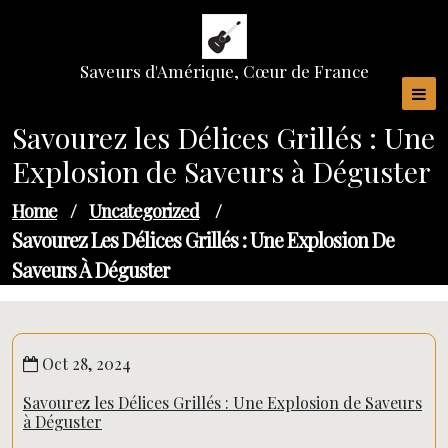
Skip
to
content
Saveurs d'Amérique, Cœur de France
Savourez les Délices Grillés : Une
Explosion de Saveurs à Déguster
Home
/
Uncategorized
/
Savourez Les Délices Grillés : Une Explosion De
Saveurs À Déguster
Oct 28, 2024
Savourez les Délices Grillés : Une Explosion de Saveurs
à Déguster