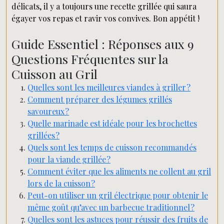
délicats, il y a toujours une recette grillée qui saura
égayer vos repas et ravir vos convives. Bon appétit !
Guide Essentiel : Réponses aux 9
Questions Fréquentes sur la
Cuisson au Gril
Quelles sont les meilleures viandes à griller ?
Comment préparer des légumes grillés
savoureux ?
Quelle marinade est idéale pour les brochettes
grillées ?
Quels sont les temps de cuisson recommandés
pour la viande grillée ?
Comment éviter que les aliments ne collent au gril
lors de la cuisson ?
Peut-on utiliser un gril électrique pour obtenir le
même goût qu’avec un barbecue traditionnel ?
Quelles sont les astuces pour réussir des fruits de