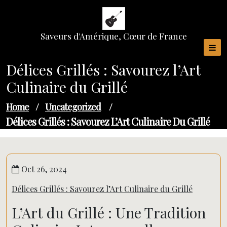
Skip
to
content
Saveurs d'Amérique, Cœur de France
Délices Grillés : Savourez l’Art
Culinaire du Grillé
Home
/
Uncategorized
/
Délices Grillés : Savourez L’Art Culinaire Du Grillé
Oct 26, 2024
Délices Grillés : Savourez l’Art Culinaire du Grillé
L’Art du Grillé : Une Tradition