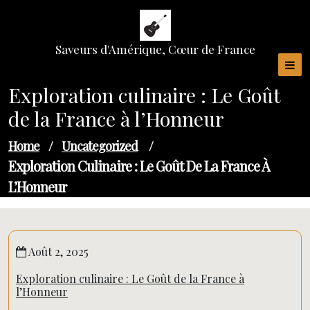
Skip
to
content
Saveurs d'Amérique, Cœur de France
Exploration culinaire : Le Goût
de la France à l’Honneur
Home
/
Uncategorized
/
Exploration Culinaire : Le Goût De La France À
L’Honneur
Août 2, 2025
Exploration culinaire : Le Goût de la France à
l’Honneur