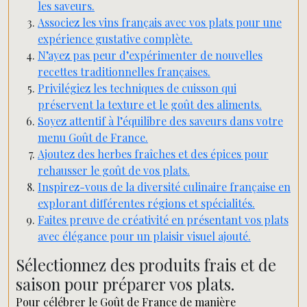
les saveurs.
Associez les vins français avec vos plats pour une
expérience gustative complète.
N’ayez pas peur d’expérimenter de nouvelles
recettes traditionnelles françaises.
Privilégiez les techniques de cuisson qui
préservent la texture et le goût des aliments.
Soyez attentif à l’équilibre des saveurs dans votre
menu Goût de France.
Ajoutez des herbes fraîches et des épices pour
rehausser le goût de vos plats.
Inspirez-vous de la diversité culinaire française en
explorant différentes régions et spécialités.
Faites preuve de créativité en présentant vos plats
avec élégance pour un plaisir visuel ajouté.
Sélectionnez des produits frais et de
saison pour préparer vos plats.
Pour célébrer le Goût de France de manière