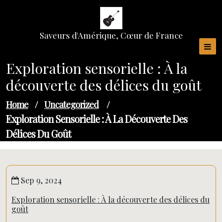
Skip
to
content
Saveurs d'Amérique, Cœur de France
Exploration sensorielle : À la
découverte des délices du goût
Home
/
Uncategorized
/
Exploration Sensorielle : À La Découverte Des
Délices Du Goût
Sep 9, 2024
Exploration sensorielle : À la découverte des délices du
goût