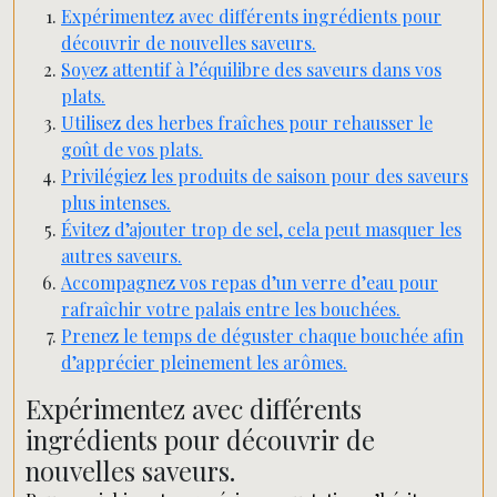
Expérimentez avec différents ingrédients pour
découvrir de nouvelles saveurs.
Soyez attentif à l’équilibre des saveurs dans vos
plats.
Utilisez des herbes fraîches pour rehausser le
goût de vos plats.
Privilégiez les produits de saison pour des saveurs
plus intenses.
Évitez d’ajouter trop de sel, cela peut masquer les
autres saveurs.
Accompagnez vos repas d’un verre d’eau pour
rafraîchir votre palais entre les bouchées.
Prenez le temps de déguster chaque bouchée afin
d’apprécier pleinement les arômes.
Expérimentez avec différents
ingrédients pour découvrir de
nouvelles saveurs.