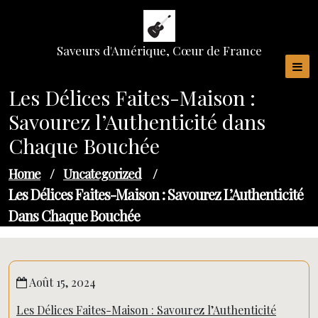
Skip
to
content
Saveurs d'Amérique, Cœur de France
Les Délices Faites-Maison :
Savourez l’Authenticité dans
Chaque Bouchée
Home
/
Uncategorized
/
Les Délices Faites-Maison : Savourez L’Authenticité
Dans Chaque Bouchée
Août 15, 2024
Les Délices Faites-Maison : Savourez l’Authenticité