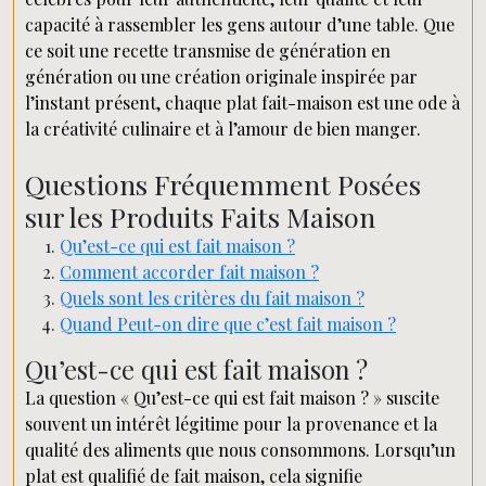
capacité à rassembler les gens autour d’une table. Que
ce soit une recette transmise de génération en
génération ou une création originale inspirée par
l’instant présent, chaque plat fait-maison est une ode à
la créativité culinaire et à l’amour de bien manger.
Questions Fréquemment Posées
sur les Produits Faits Maison
Qu’est-ce qui est fait maison ?
Comment accorder fait maison ?
Quels sont les critères du fait maison ?
Quand Peut-on dire que c’est fait maison ?
Qu’est-ce qui est fait maison ?
La question « Qu’est-ce qui est fait maison ? » suscite
souvent un intérêt légitime pour la provenance et la
qualité des aliments que nous consommons. Lorsqu’un
plat est qualifié de fait maison, cela signifie