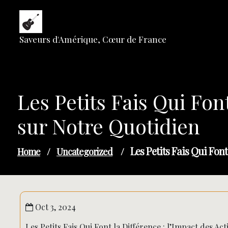
Skip
to
content
Saveurs d'Amérique, Cœur de France
Les Petits Fais Qui Fon
sur Notre Quotidien
Les Petits Fais Qui Fon
Home
/
Uncategorized
/
Oct 3, 2024
Les Petits Fais Qui Font la Différence : l’Impact des A