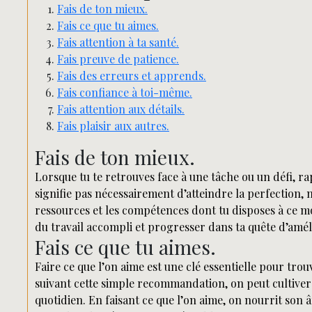
Fais de ton mieux.
Fais ce que tu aimes.
Fais attention à ta santé.
Fais preuve de patience.
Fais des erreurs et apprends.
Fais confiance à toi-même.
Fais attention aux détails.
Fais plaisir aux autres.
Fais de ton mieux.
Lorsque tu te retrouves face à une tâche ou un défi, ra
signifie pas nécessairement d’atteindre la perfection,
ressources et les compétences dont tu disposes à ce mo
du travail accompli et progresser dans ta quête d’amél
Fais ce que tu aimes.
Faire ce que l’on aime est une clé essentielle pour tro
suivant cette simple recommandation, on peut cultiver
quotidien. En faisant ce que l’on aime, on nourrit son 