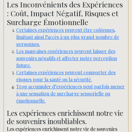
Les Inconvénients des Expériences
: Coût, Impact Négatif, Risques et
Surcharge Émotionnelle
Certaines expériences peuvent être coûteuses,
limitant ainsi l’accès à un plus grand nombre de
personnes.
Les mauvaises expériences peuvent laisser des
souvenirs négatifs et affecter notre perception
future.
Certaines expériences peuvent comporter des
risques pour la santé ou la sécurité.
Trop accumuler d’expériences peut parfois mener
à une sensation de surcharge sensorielle ou
émotionnelle.
Les expériences enrichissent notre vie
de souvenirs inoubliables.
Les expériences enrichissent notre vie de souvenirs