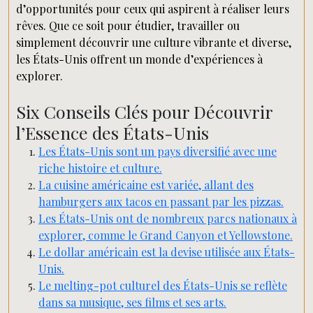
d’opportunités pour ceux qui aspirent à réaliser leurs
rêves. Que ce soit pour étudier, travailler ou
simplement découvrir une culture vibrante et diverse,
les États-Unis offrent un monde d’expériences à
explorer.
Six Conseils Clés pour Découvrir
l’Essence des États-Unis
Les États-Unis sont un pays diversifié avec une
riche histoire et culture.
La cuisine américaine est variée, allant des
hamburgers aux tacos en passant par les pizzas.
Les États-Unis ont de nombreux parcs nationaux à
explorer, comme le Grand Canyon et Yellowstone.
Le dollar américain est la devise utilisée aux États-
Unis.
Le melting-pot culturel des États-Unis se reflète
dans sa musique, ses films et ses arts.