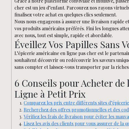
Grâce à notre plateforme conviviale et intuitive, pass
cher est un jeu d’enfant. Parcourez nos rayons virtuels
finalisez votre achat en quelques clics seulement.
Nous nous engageons à assurer une livraison rapide et s
vos produits américains préférés. Fini les longues atte
avec nous, tout est simple, rapide et abordable.
Éveillez Vos Papilles Sans 
L’épicerie américaine en ligne pas cher est le partenai
souhaitent découvrir ou redécouvrir les saveurs uniques
sans compter et laissez-vous transporter par la richesse
6 Conseils pour Acheter de 
Ligne à Petit Prix
Comparez les prix entre différents sites d’épicerie
Recherchez des offres promotionnelles et des cod
Vérifiez les frais de livraison pour éviter les mauva
Lisez les avis des clients pour vous assurer de la 