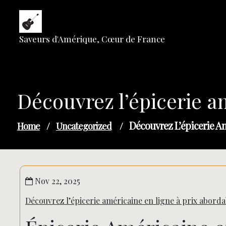
Skip
to
content
Saveurs d'Amérique, Cœur de France
Découvrez l’épicerie a
Découvrez L’épicerie A
Home
/
Uncategorized
/
Nov 22, 2025
Découvrez l’épicerie américaine en ligne à prix aborda