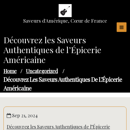
Skip
to
content
Saveurs d'Amérique, Cœur de France
Découvrez les Saveurs
Authentiques de l’Épicerie
Américaine
Home
/
Uncategorized
/
Découvrez Les Saveurs Authentiques De L’Épicerie
Américaine
Sep 21, 2024
Découvrez les Saveurs Authentiques de l’Épicerie