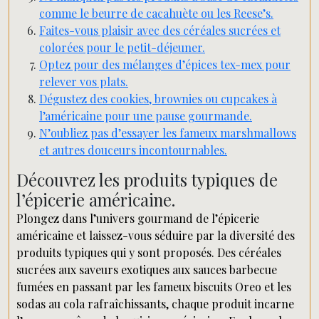
comme le beurre de cacahuète ou les Reese’s.
Faites-vous plaisir avec des céréales sucrées et
colorées pour le petit-déjeuner.
Optez pour des mélanges d’épices tex-mex pour
relever vos plats.
Dégustez des cookies, brownies ou cupcakes à
l’américaine pour une pause gourmande.
N’oubliez pas d’essayer les fameux marshmallows
et autres douceurs incontournables.
Découvrez les produits typiques de
l’épicerie américaine.
Plongez dans l’univers gourmand de l’épicerie
américaine et laissez-vous séduire par la diversité des
produits typiques qui y sont proposés. Des céréales
sucrées aux saveurs exotiques aux sauces barbecue
fumées en passant par les fameux biscuits Oreo et les
sodas au cola rafraîchissants, chaque produit incarne