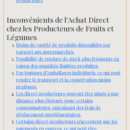
producteurs
Inconvénients de l’Achat Direct
chez les Producteurs de Fruits et
Légumes
Moins de variété de produits disponibles par
rapport aux supermarchés.
Possibilité de rupture de stock plus fréquente en
raison des quantités limitées produites.
Pas toujours d’emballages individuels, ce qui peut
rendre le transport et la conservation moins
pratiques.
Les direct producteurs peuvent être situés à une
distance plus éloignée pour certains
consommateurs, entraînant des frais de
déplacement supplémentaires.
Certains direct producteurs n’acceptent que les
paiements en espèces, ce qui peut être