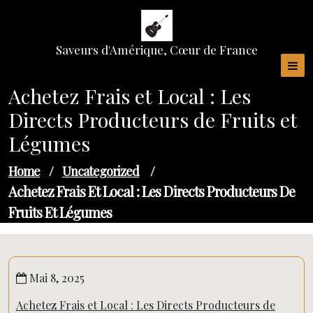
Skip
to
content
Saveurs d'Amérique, Cœur de France
Achetez Frais et Local : Les
Directs Producteurs de Fruits et
Légumes
Home
/
Uncategorized
/
Achetez Frais Et Local : Les Directs Producteurs De
Fruits Et Légumes
Mai 8, 2025
Achetez Frais et Local : Les Directs Producteurs de