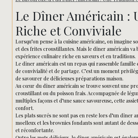
Le Dîner Américain : 
Riche et Conviviale
Lorsqu’on pense à la cuisine américaine, on imagine 
et des frites croustillantes. Mais le dîner américain v
expérience culinaire riche en saveurs et en traditions.
Le dîner américain est un repas qui rassemble famille
de convivialité et de partage. C’est un moment privilé
de savourer de délicieuses préparations maison.
Au cœur du dîner américain se trouve souvent une prot
croustillant ou du poisson frais. Accompagnée de lég
multiples façons et d’une sauce savoureuse, cette assi
confort.
Les plats sucrés ne sont pas en reste lors d’un dîner am
moelleux et les brownies fondants sont autant de desse
et réconfortante.
Outre les mets délicieux, le dîner américain est égal