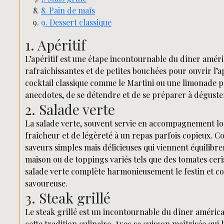
8. Pain de maïs
9. Dessert classique
1. Apéritif
L’apéritif est une étape incontournable du dîner améri
rafraîchissantes et de petites bouchées pour ouvrir l’a
cocktail classique comme le Martini ou une limonade péti
anecdotes, de se détendre et de se préparer à déguster 
2. Salade verte
La salade verte, souvent servie en accompagnement lo
fraîcheur et de légèreté à un repas parfois copieux. Co
saveurs simples mais délicieuses qui viennent équilibre
maison ou de toppings variés tels que des tomates ceri
salade verte complète harmonieusement le festin et con
savoureuse.
3. Steak grillé
Le steak grillé est un incontournable du dîner améric
cette tradition culinaire. Avec sa cuisson maîtrisée qu