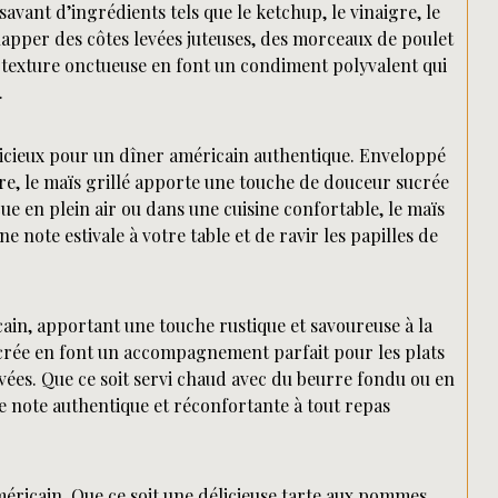
vant d’ingrédients tels que le ketchup, le vinaigre, le
 napper des côtes levées juteuses, des morceaux de poulet
a texture onctueuse en font un condiment polyvalent qui
.
licieux pour un dîner américain authentique. Enveloppé
re, le maïs grillé apporte une touche de douceur sucrée
ue en plein air ou dans une cuisine confortable, le maïs
e note estivale à votre table et de ravir les papilles de
ain, apportant une touche rustique et savoureuse à la
ucrée en font un accompagnement parfait pour les plats
 levées. Que ce soit servi chaud avec du beurre fondu ou en
e note authentique et réconfortante à tout repas
éricain. Que ce soit une délicieuse tarte aux pommes,