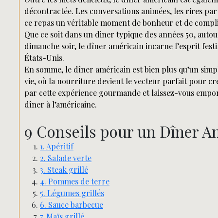
décontractée. Les conversations animées, les rires pa
ce repas un véritable moment de bonheur et de compli
Que ce soit dans un diner typique des années 50, autour
dimanche soir, le dîner américain incarne l’esprit festif
États-Unis.
En somme, le dîner américain est bien plus qu’un simple
vie, où la nourriture devient le vecteur parfait pour cr
par cette expérience gourmande et laissez-vous empo
dîner à l’américaine.
9 Conseils pour un Dîner A
1. Apéritif
2. Salade verte
3. Steak grillé
4. Pommes de terre
5. Légumes grillés
6. Sauce barbecue
7. Maïs grillé