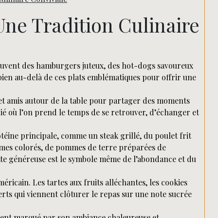
Rechercher
Une Tradition Culinaire
souvent des hamburgers juteux, des hot-dogs savoureux
a bien au-delà de ces plats emblématiques pour offrir une
 et amis autour de la table pour partager des moments
gié où l’on prend le temps de se retrouver, d’échanger et
éine principale, comme un steak grillé, du poulet frit
umes colorés, de pommes de terre préparées de
ette généreuse est le symbole même de l’abondance et du
éricain. Les tartes aux fruits alléchantes, les cookies
rts qui viennent clôturer le repas sur une note sucrée
ement marqué par son ambiance chaleureuse et