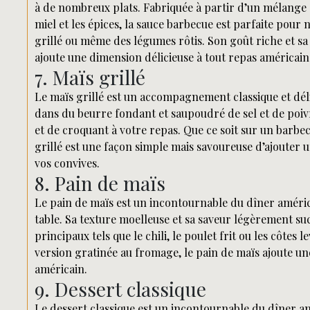
à de nombreux plats. Fabriquée à partir d’un mélange sa
miel et les épices, la sauce barbecue est parfaite pour
grillé ou même des légumes rôtis. Son goût riche et s
ajoute une dimension délicieuse à tout repas américain
7. Maïs grillé
Le maïs grillé est un accompagnement classique et dé
dans du beurre fondant et saupoudré de sel et de poiv
et de croquant à votre repas. Que ce soit sur un barbec
grillé est une façon simple mais savoureuse d’ajouter un
vos convives.
8. Pain de maïs
Le pain de maïs est un incontournable du dîner améric
table. Sa texture moelleuse et sa saveur légèrement s
principaux tels que le chili, le poulet frit ou les côtes
version gratinée au fromage, le pain de maïs ajoute un
américain.
9. Dessert classique
Le dessert classique est un incontournable du dîner am