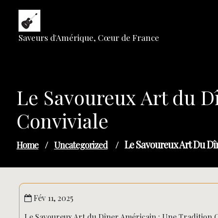
Skip
to
content
Saveurs d'Amérique, Cœur de France
Le Savoureux Art du Dî
Conviviale
Le Savoureux Art Du Dî
Home
/
Uncategorized
/
Fév 11, 2025
Le Savoureux Art du Dîner Américain : Une Tradition C