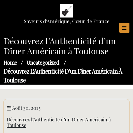
Skip
to
content
Saveurs d'Amérique, Cœur de France
Découvrez l’Authenticité d’un
Dîner Américain à Toulouse
Home
/
Uncategorized
/
Découvrez L’Authenticité D’un Dîner Américain À
Toulouse
Août 30, 2025
Découvrez l’Authenticité d’un Dîner Américain à
Toulouse