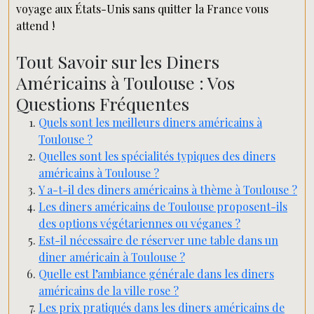
voyage aux États-Unis sans quitter la France vous
attend !
Tout Savoir sur les Diners
Américains à Toulouse : Vos
Questions Fréquentes
Quels sont les meilleurs diners américains à
Toulouse ?
Quelles sont les spécialités typiques des diners
américains à Toulouse ?
Y a-t-il des diners américains à thème à Toulouse ?
Les diners américains de Toulouse proposent-ils
des options végétariennes ou véganes ?
Est-il nécessaire de réserver une table dans un
diner américain à Toulouse ?
Quelle est l’ambiance générale dans les diners
américains de la ville rose ?
Les prix pratiqués dans les diners américains de