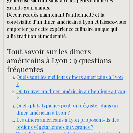
généreuse sauront satisfaire les petits comme les
grands gourmands.
Découvrez dès maintenant l’authenticité et la
convivialité d’un diner américain à Lyon et laissez-vous
emporter par cette expérience culinaire unique qui
allie tradition et modernité.
Tout savoir sur les diners
américains à Lyon : 9 questions
fréquentes
Quels sont les meilleurs diners américains à Lyon
?
Où trouver un diner américain authentique à Lyon
?
Quels plats typiques peut-on déguster dans un
diner américain à Lyon ?
Les diners américains à Lyon proposent-ils des
options végétariennes ou véganes ?