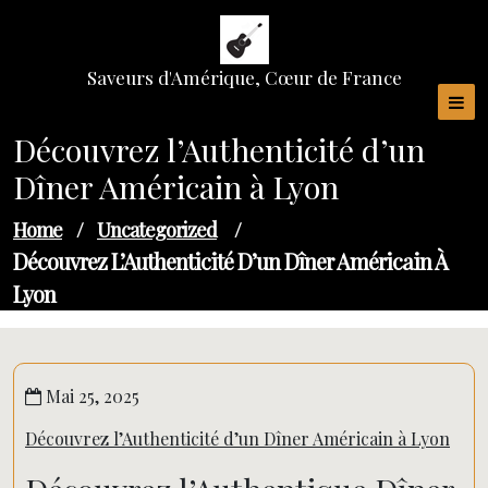
Skip
to
content
Saveurs d'Amérique, Cœur de France
Découvrez l’Authenticité d’un
Dîner Américain à Lyon
Home
/
Uncategorized
/
Découvrez L’Authenticité D’un Dîner Américain À
Lyon
Mai 25, 2025
Découvrez l’Authenticité d’un Dîner Américain à Lyon