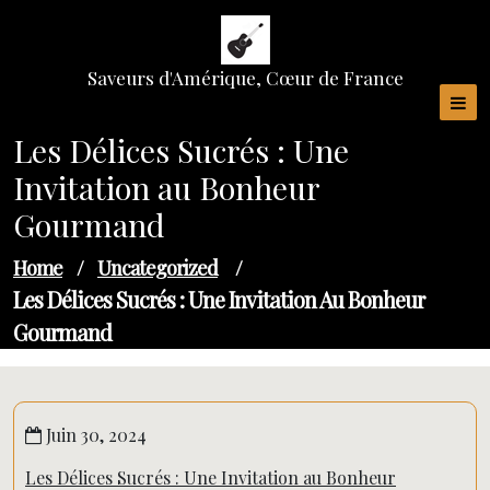
Skip
to
content
Saveurs d'Amérique, Cœur de France
Les Délices Sucrés : Une
Invitation au Bonheur
Gourmand
Home
/
Uncategorized
/
Les Délices Sucrés : Une Invitation Au Bonheur
Gourmand
Juin 30, 2024
Les Délices Sucrés : Une Invitation au Bonheur