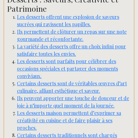
Patrimoine
Les desserts offrent une explosion de saveurs
sucrées qui ravissent les papilles.
Ils permettent de clôturer un repas sur une note
gourmande et réconfortante.
La variété des desserts offre un choix infini pour
satisfaire toutes les envies.
Les desserts sont parfaits pour célébrer des
occasions spéciales et partager des moments
conviviaux.
Certains desserts sont de véritables œuvres d’art
culinaire, alliant esthétique et saveur.
Ils peuvent apporter une touche de douceur et de
joie à n’importe quel moment de la journée.
Les desserts maison permettent d’exprimer sa
créativité en cuisine et de faire plaisir à ses
proches.
Certains desserts traditionnels sont chargés