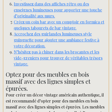
Investissez dans des affiches rétro ou des
enseignes lumineuses pour apporter une touche
d’originalité aux murs.
Créez un coin bar avec un comptoir en formica et
quelques tabourets de bar vintage.
Accrochez des guirlandes lumineuses style
guinguette pour ajouter une ambiance festive à
votre décoration.
N’hésitez pas à chiner dans les brocantes et les
vide-greniers pour trouver de véritables trésors
vintage.
Optez pour des meubles en bois
massif avec des lignes simples et
épurées.
Pour créer un décor vintage américain authentique, il
est recommandé d’opter pour des meubles en bois
massif avec des lignes simples et épurées. Les meubles