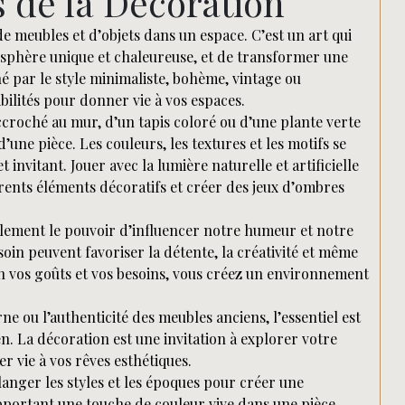
s de la Décoration
 meubles et d’objets dans un espace. C’est un art qui
sphère unique et chaleureuse, et de transformer une
é par le style minimaliste, bohème, vintage ou
bilités pour donner vie à vos espaces.
accroché au mur, d’un tapis coloré ou d’une plante verte
une pièce. Les couleurs, les textures et les motifs se
nvitant. Jouer avec la lumière naturelle et artificielle
érents éléments décoratifs et créer des jeux d’ombres
également le pouvoir d’influencer notre humeur et notre
oin peuvent favoriser la détente, la créativité et même
on vos goûts et vos besoins, vous créez un environnement
e ou l’authenticité des meubles anciens, l’essentiel est
en. La décoration est une invitation à explorer votre
r vie à vos rêves esthétiques.
langer les styles et les époques pour créer une
apportant une touche de couleur vive dans une pièce