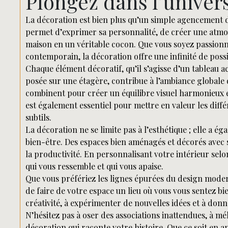
Plongez dans l’univer
La décoration est bien plus qu’un simple agencement de
permet d’exprimer sa personnalité, de créer une atmo
maison en un véritable cocon. Que vous soyez passionn
contemporain, la décoration offre une infinité de possi
Chaque élément décoratif, qu’il s’agisse d’un tableau 
posée sur une étagère, contribue à l’ambiance globale d’
combinent pour créer un équilibre visuel harmonieux et i
est également essentiel pour mettre en valeur les diff
subtils.
La décoration ne se limite pas à l’esthétique ; elle a 
bien-être. Des espaces bien aménagés et décorés avec s
la productivité. En personnalisant votre intérieur sel
qui vous ressemble et qui vous apaise.
Que vous préfériez les lignes épurées du design modern
de faire de votre espace un lieu où vous vous sentez bi
créativité, à expérimenter de nouvelles idées et à donne
N’hésitez pas à oser des associations inattendues, à mé
décoration qui raconte votre histoire. Que ce soit en 