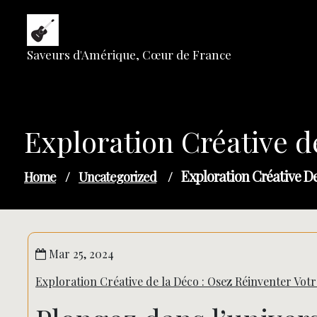
Skip
to
content
Saveurs d'Amérique, Cœur de France
Exploration Créative d
Exploration Créative De
Home
/
Uncategorized
/
Mar 25, 2024
Exploration Créative de la Déco : Osez Réinventer Votr