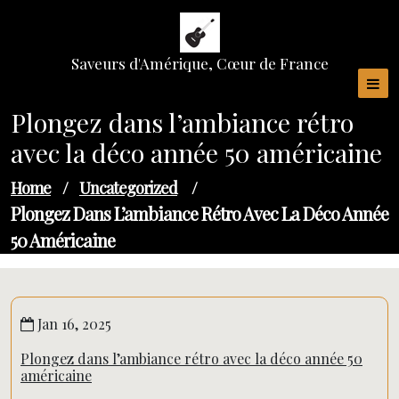
Skip
to
content
Saveurs d'Amérique, Cœur de France
Plongez dans l’ambiance rétro
avec la déco année 50 américaine
Home
/
Uncategorized
/
Plongez Dans L’ambiance Rétro Avec La Déco Année
50 Américaine
Jan 16, 2025
Plongez dans l’ambiance rétro avec la déco année 50
américaine