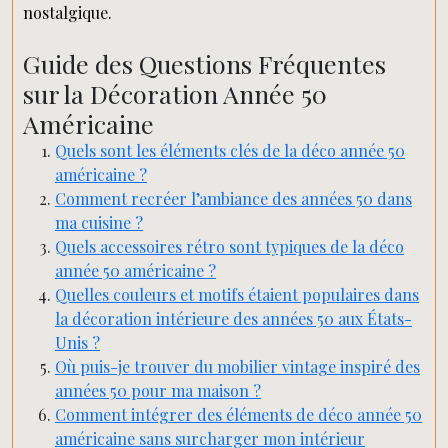
nostalgique.
Guide des Questions Fréquentes
sur la Décoration Année 50
Américaine
Quels sont les éléments clés de la déco année 50
américaine ?
Comment recréer l’ambiance des années 50 dans
ma cuisine ?
Quels accessoires rétro sont typiques de la déco
année 50 américaine ?
Quelles couleurs et motifs étaient populaires dans
la décoration intérieure des années 50 aux États-
Unis ?
Où puis-je trouver du mobilier vintage inspiré des
années 50 pour ma maison ?
Comment intégrer des éléments de déco année 50
américaine sans surcharger mon intérieur