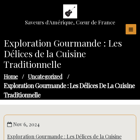
Skip
to
content
Saveurs d'Amérique, Cœur de France
Exploration Gourmande : Les
Délices de la Cuisine
Traditionnelle
Home
/
Uncategorized
/
Exploration Gourmande : Les Délices De La Cuisine
Traditionnelle
Nov 6, 2024
Exploration Gourmande : Les Délices de la Cuisine