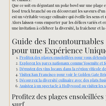
Que ce soit en dégustant un poke bowl sur une plage 
food truck branché ou en découvrant les saveurs d’un 
est un véritable voyage culinaire qui éveille les sens et 
Alors laissez-vous emporter par les délices variés et en
une invitation à célébrer la diversité, la fraîcheur et la 
Guide des Incontournables d
pour une Expérience Uniqu
Profitez des plages ensoleillées pour vous détendre
Explorez les parcs nationaux comme Yosemite et
Dégustez des vins locaux dans la région viticole de
Visitez San Francisco pour voir le Golden Gate Bri
Découvrez la diversité culinaire avec des plats fus
Assistez à un spectacle à Hollywood ou visitez les 
Profitez des plages ensoleillées
surf.