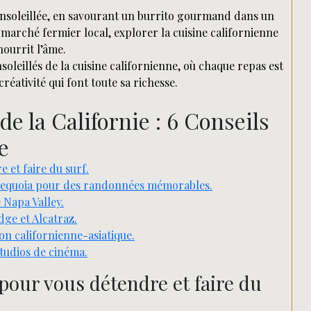
ensoleillée, en savourant un burrito gourmand dans un
marché fermier local, explorer la cuisine californienne
nourrit l’âme.
soleillés de la cuisine californienne, où chaque repas est
créativité qui font toute sa richesse.
e la Californie : 6 Conseils
e
 et faire du surf.
 Sequoia pour des randonnées mémorables.
 Napa Valley.
dge et Alcatraz.
ion californienne-asiatique.
studios de cinéma.
 pour vous détendre et faire du