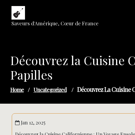
Skip
to
content
Saveurs d'Amérique, Cœur de France
Découvrez la Cuisine C
Papilles
Découvrez La Cuisine Ca
Home
/
Uncategorized
/
Jan 12, 2025
Découvrez la Cuisine Californienne : Un Voyage Ensolei