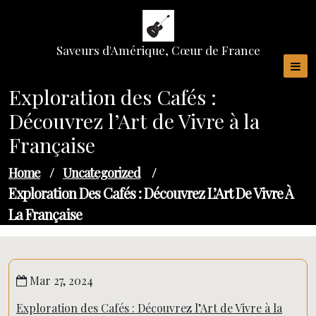
Skip
to
content
Saveurs d'Amérique, Cœur de France
Exploration des Cafés :
Découvrez l’Art de Vivre à la
Française
Home
/
Uncategorized
/
Exploration Des Cafés : Découvrez L’Art De Vivre À
La Française
Mar 27, 2024
Exploration des Cafés : Découvrez l’Art de Vivre à la